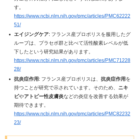
す。
https://www.ncbi.nlm.nih.gov/pmc/articles/PMC62222
51/
エイジングケア
: フランス産プロポリスを服用したグ
ループは、プラセボ群と比べて活性酸素レベルが低
下したという研究結果があります。
https://www.ncbi.nlm.nih.gov/pmc/articles/PMC71228
28/
抗炎症作用
: フランス産プロポリスは、
抗炎症作用
を
持つことが研究で示されています。そのため、
ニキ
ビ
や
アトピー性皮膚炎
などの炎症を改善する効果が
期待できます。
https://www.ncbi.nlm.nih.gov/pmc/articles/PMC82232
23/