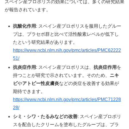
スペイン産プロポリスの効果については、多くの研究結果
が報告されています。
抗酸化作用
: スペイン産プロポリスを服用したグルー
プは、プラセボ群と比べて活性酸素レベルが低下し
たという研究結果があります。
https://www.ncbi.nlm.nih.gov/pmc/articles/PMC62222
51/
抗炎症作用
: スペイン産プロポリスは、
抗炎症作用
を
持つことが研究で示されています。そのため、
ニキ
ビ
や
アトピー性皮膚炎
などの炎症を改善する効果が
期待できます。
https://www.ncbi.nlm.nih.gov/pmc/articles/PMC71228
28/
シミ・シワ・たるみなどの改善
: スペイン産プロポリ
スを配合したクリームを塗布したグループは、プラ