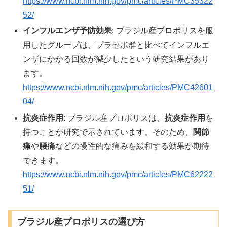
https://www.ncbi.nlm.nih.gov/pmc/articles/PMC35322
52/
インフルエンザ予防効果
: ブラジル産プロポリスを服
用したグループは、プラセボ群と比べてインフルエ
ンザにかかる回数が減少したという研究結果があり
ます。
https://www.ncbi.nlm.nih.gov/pmc/articles/PMC42601
04/
抗炎症作用
: ブラジル産プロポリスは、
抗炎症作用
を
持つことが研究で示されています。そのため、
関節
痛
や
腰痛
などの慢性的な痛みを緩和する効果が期待
できます。
https://www.ncbi.nlm.nih.gov/pmc/articles/PMC62222
51/
ブラジル産プロポリスの選び方