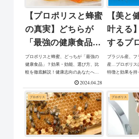
【プロポリスと蜂蜜
【美と
の真実】どちらが
叶える
「最強の健康食品」
するプ
なのか？
産地別
プロポリスと蜂蜜、どっちが「最強の
ブラジル産、フ
健康食品」？効果・効能、選び方、比
産…プロポリス
較を徹底解説！健康志向のあなたへプ
特徴と効果を持
ロポリスと蜂蜜の真実を徹底解剖！効
では、美と健康
2024.04.28
果・効能、選び方、比較を詳しく解説
リスの選び方の
しました。自分に合った健康食品を見
詳細な情報を解
プロポリス
プロポリス
つけましょう。
ったりのプロポ
的な毎日を手に