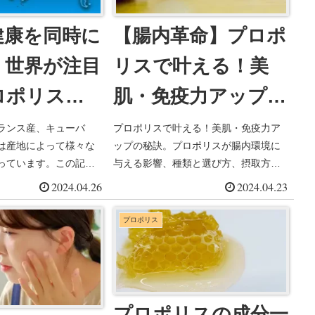
健康を同時に
【腸内革命】プロポ
】世界が注目
リスで叶える！美
ロポリスの
肌・免疫力アップの
徹底比較
秘訣とは？
ランス産、キューバ
プロポリスで叶える！美肌・免疫力ア
は産地によって様々な
ップの秘訣。プロポリスが腸内環境に
っています。この記事
与える影響、種類と選び方、摂取方
を同時に叶えるプロポ
法、注意点などを詳細解説。
2024.04.26
2024.04.23
ポイントと、各産地の
説します。あなたにぴ
プロポリス
リスを見つけて、健康
入れましょう！
プロポリスの成分一