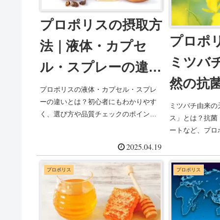
プロポリスの摂取方
プロポ
法｜液体・カプセ
ミツバ
ル・スプレーの違い
然の抗
と選び方
プロポリスの液体・カプセル・スプレ
体
ーの違いとは？初心者にもわかりやす
ミツバチ由来の
く、選び方や品質チェックのポイント
ス」とは？抗菌
をやさしく解説。毎日の健康習慣に役
ートなど、プロ
立つ情報を紹介します。
果と健康へのメ
2025.04.19
説。
プロポリス
プロポリス