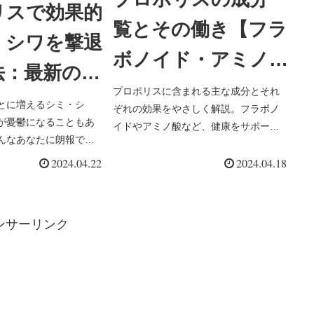
リスで効果的
覧とその働き【フラ
・シワを撃退
ボノイド・アミノ酸
法：最新の情
など】
プロポリスに含まれる主な成分とそれ
づいた徹底解
とに増えるシミ・シ
ぞれの効果をやさしく解説。フラボノ
が憂鬱になることもあ
イドやアミノ酸など、健康をサポート
んなあなたに朗報で
する成分を一覧で紹介します。
・シワ対策として注目
2024.04.22
2024.04.18
天然成分「プロポリ
グ記事では、プロポリ
ミ・シワを撃退する方
ンサーリンク
新の情報に基づいて詳
。