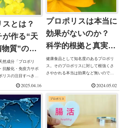
プロポリスは本当に
リスとは？
効果がないのか？
チが作る“天
科学的根拠と真実を
菌物質”の正
探る
健康食品として知名度のあるプロポリ
天然成分「プロポリ
ス。そのプロポリスに対して根強くさ
・抗酸化・免疫力サポ
さやかれる本当は効果など無いのでは
ポリスの注目すべき効
ないかという疑問に科学的根拠から真
リットをやさしく解
2025.04.16
2024.05.02
実を探ってみました。
プロポリス