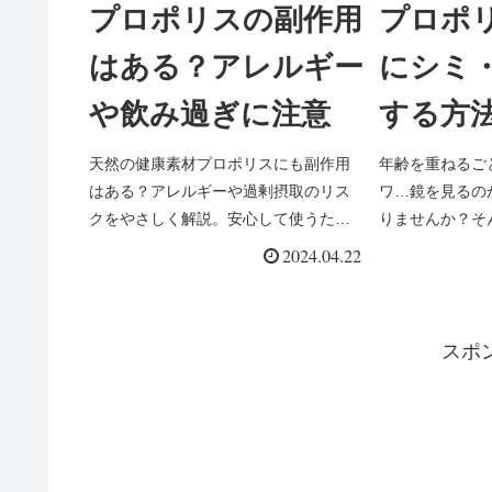
プロポリスの副作用
プロポ
はある？アレルギー
にシミ
や飲み過ぎに注意
する方
報に基
天然の健康素材プロポリスにも副作用
年齢を重ねるご
はある？アレルギーや過剰摂取のリス
ワ…鏡を見るの
説
クをやさしく解説。安心して使うため
りませんか？そ
の注意点をまとめました。
す！近年、シミ
2024.04.22
を集めている、
ス」。このブロ
スで効果的にシ
スポ
法について、最
しく解説します